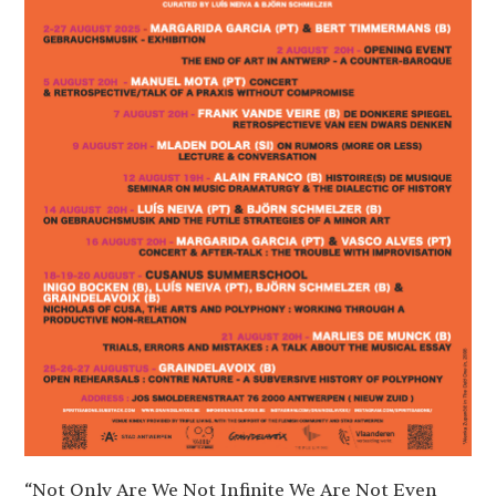
“Not Only Are We Not Infinite We Are Not Even