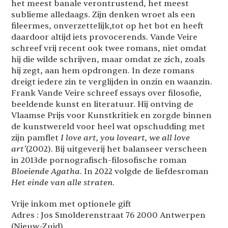
het meest banale verontrustend, het meest
sublieme alledaags. Zijn denken wroet als een
fileermes, onverzettelijk,tot op het bot en heeft
daardoor altijd iets provocerends. Vande Veire
schreef vrij recent ook twee romans, niet omdat
hij die wilde schrijven, maar omdat ze zich, zoals
hij zegt, aan hem opdrongen. In deze romans
dreigt iedere zin te verglijden in onzin en waanzin.
Frank Vande Veire schreef essays over filosofie,
beeldende kunst en literatuur. Hij ontving de
Vlaamse Prijs voor Kunstkritiek en zorgde binnen
de kunstwereld voor heel wat opschudding met
zijn pamflet
I love art, you loveart, we all love
art’
(2002). Bij uitgeverij het balanseer verscheen
in 2013de pornografisch-filosofische roman
Bloeiende Agatha
. In 2022 volgde de liefdesroman
Het einde van alle straten
.
Vrije inkom met optionele gift
Adres : Jos Smolderenstraat 76 2000 Antwerpen
(Nieuw-Zuid)