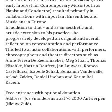
Institute in Paris in XXth century Musicology. His
early interest for Contemporary Music (both as
Pianist and Conductor) resulted primarily in
collaborations with important Ensembles and
Musicians in Europe.
In addition to that – and as an aesthetic and
artistic extension to his practice – he
progressively developed an original and overall
reflection on representation and performance.
This led to artistic collaborations with performers,
choreographers and theatre directors such as
Anne Teresa De Keersmaeker, Meg Stuart, Thomas
Plischke, Kattrin Deufert, Jan Lauwers, Romeo
Castellucci, Isabelle Schad, Benjamin Vandewalle,
Arkadi Zaides, Daniel Linehan and Karim Bel
Kacem.
Free entrance with optional donation
Address : Jos Smolderenstraat 76 2000 Antwerpen
(Nieuw-Zuid)