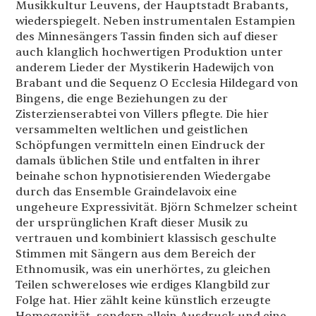
Musikkultur Leuvens, der Hauptstadt Brabants,
wiederspiegelt. Neben instrumentalen Estampien
des Minnesängers Tassin finden sich auf dieser
auch klanglich hochwertigen Produktion unter
anderem Lieder der Mystikerin Hadewijch von
Brabant und die Sequenz O Ecclesia Hildegard von
Bingens, die enge Beziehungen zu der
Zisterzienserabtei von Villers pflegte. Die hier
versammelten weltlichen und geistlichen
Schöpfungen vermitteln einen Eindruck der
damals üblichen Stile und entfalten in ihrer
beinahe schon hypnotisierenden Wiedergabe
durch das Ensemble Graindelavoix eine
ungeheure Expressivität. Björn Schmelzer scheint
der ursprünglichen Kraft dieser Musik zu
vertrauen und kombiniert klassisch geschulte
Stimmen mit Sängern aus dem Bereich der
Ethnomusik, was ein unerhörtes, zu gleichen
Teilen schwereloses wie erdiges Klangbild zur
Folge hat. Hier zählt keine künstlich erzeugte
Homogenität, sondern allein Ausdruck und eine