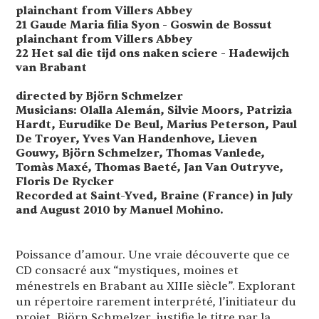
plainchant from Villers Abbey
21 Gaude Maria filia Syon - Goswin de Bossut
plainchant from Villers Abbey
22 Het sal die tijd ons naken sciere - Hadewijch
van Brabant
directed by Björn Schmelzer
Musicians: Olalla Alemán, Silvie Moors, Patrizia
Hardt, Eurudike De Beul, Marius Peterson, Paul
De Troyer, Yves Van Handenhove, Lieven
Gouwy, Björn Schmelzer, Thomas Vanlede,
Tomàs Maxé, Thomas Baeté, Jan Van Outryve,
Floris De Rycker
Recorded at Saint-Yved, Braine (France) in July
and August 2010 by Manuel Mohino.
Poissance d’amour. Une vraie découverte que ce
CD consacré aux “mystiques, moines et
ménestrels en Brabant au XIIIe siècle”. Explorant
un répertoire rarement interprété, l’initiateur du
projet, Björn Schmelzer, justifie le titre par la