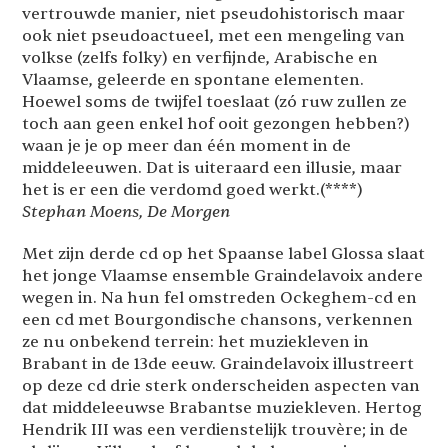
vertrouwde manier, niet pseudohistorisch maar
ook niet pseudoactueel, met een mengeling van
volkse (zelfs folky) en verfijnde, Arabische en
Vlaamse, geleerde en spontane elementen.
Hoewel soms de twijfel toeslaat (zó ruw zullen ze
toch aan geen enkel hof ooit gezongen hebben?)
waan je je op meer dan één moment in de
middeleeuwen. Dat is uiteraard een illusie, maar
het is er een die verdomd goed werkt.(****)
Stephan Moens, De Morgen
Met zijn derde cd op het Spaanse label Glossa slaat
het jonge Vlaamse ensemble Graindelavoix andere
wegen in. Na hun fel omstreden Ockeghem-cd en
een cd met Bourgondische chansons, verkennen
ze nu onbekend terrein: het muziekleven in
Brabant in de 13de eeuw. Graindelavoix illustreert
op deze cd drie sterk onderscheiden aspecten van
dat middeleeuwse Brabantse muziekleven. Hertog
Hendrik III was een verdienstelijk trouvère; in de