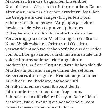
Markenzeichen des belgischen Ensembles
Graindelavoix. Wie sich der Interpretations-Kanon
Alter Musik um neue Farben erweitern lässt, hat
die Gruppe um den Sänger-Dirigenten Björn
Schmelzer schon bei zwei Vorgängerprojekten
bewiesen. Die Missa Caput von Johannes
Ockeghem wurde durch die alte französische
Verzierungspraxis der Machicotage in ein Stück
Neue Musik zwischen Orient und Okzident
verwandelt. Auch weltlichen Stücke aus der Feder
von Binchios gewannen durch instrumentale und
vokale Improvisationen eine ungeahnte
Modernität. Auf der jüngsten Platte haben sich die
Musiker/innen und Sänger/innen des seltenen
Repertoires ihrer eigenen Heimat angenommen:
Musik der Troubadoure, Mönche und
Mystikerinnen aus dem Brabant des 13.
Jahrhunderts steht auf dem Programm.
Schmelzers ausführlicher Essay im Beiheft lässt
erahnen, wie aufwändig die Recherche zu dem
Projekt gewesen sein muss. In loser