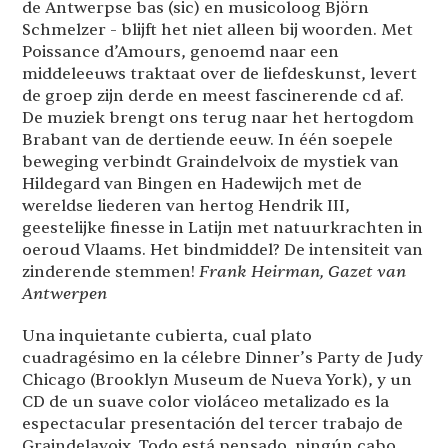
de Antwerpse bas (sic) en musicoloog Björn
Schmelzer - blijft het niet alleen bij woorden. Met
Poissance d’Amours, genoemd naar een
middeleeuws traktaat over de liefdeskunst, levert
de groep zijn derde en meest fascinerende cd af.
De muziek brengt ons terug naar het hertogdom
Brabant van de dertiende eeuw. In één soepele
beweging verbindt Graindelvoix de mystiek van
Hildegard van Bingen en Hadewijch met de
wereldse liederen van hertog Hendrik III,
geestelijke finesse in Latijn met natuurkrachten in
oeroud Vlaams. Het bindmiddel? De intensiteit van
zinderende stemmen!
Frank Heirman, Gazet van
Antwerpen
Una inquietante cubierta, cual plato
cuadragésimo en la célebre Dinner’s Party de Judy
Chicago (Brooklyn Museum de Nueva York), y un
CD de un suave color violáceo metalizado es la
espectacular presentación del tercer trabajo de
Graindelavoix. Todo está pensado, ningún cabo