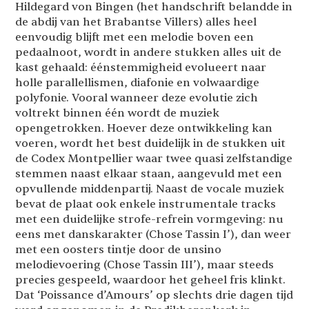
Hildegard von Bingen (het handschrift belandde in
de abdij van het Brabantse Villers) alles heel
eenvoudig blijft met een melodie boven een
pedaalnoot, wordt in andere stukken alles uit de
kast gehaald: éénstemmigheid evolueert naar
holle parallellismen, diafonie en volwaardige
polyfonie. Vooral wanneer deze evolutie zich
voltrekt binnen één wordt de muziek
opengetrokken. Hoever deze ontwikkeling kan
voeren, wordt het best duidelijk in de stukken uit
de Codex Montpellier waar twee quasi zelfstandige
stemmen naast elkaar staan, aangevuld met een
opvullende middenpartij. Naast de vocale muziek
bevat de plaat ook enkele instrumentale tracks
met een duidelijke strofe-refrein vormgeving: nu
eens met danskarakter (Chose Tassin I’), dan weer
met een oosters tintje door de unsino
melodievoering (Chose Tassin III’), maar steeds
precies gespeeld, waardoor het geheel fris klinkt.
Dat ‘Poissance d’Amours’ op slechts drie dagen tijd