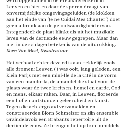
werd opgenomen in de Predikherenkerk in
Leuven en hier en daar de sporen draagt van
onvermijdelijke omgevingsgeluiden (de klokken
aan het einde van ‘Je ne Cuidai Mes Chanter’) doet
geen afbreuk aan de geloofwaardigheid ervan.
Integendeel: de plaat klinkt als uit het muzikale
leven van de dertiende eeuw gegrepen. Maar dan
niet in de schlagerbetekenis van de uitdrukking.
Koen Van Meel, Kwadratuur
Het verhaal achter deze cd is aantrekkelijk zoals
alle dromen: Leuven (!) was ooit, lang geleden, een
klein Parijs met een mini-Île de la Cité in de vorm
van een mandorla, de amandel die staat voor de
plaats waar de twee kreitsen, hemel en aarde, God
en mens, elkaar raken. Daar, in Leuven, floreerde
een hof en ontstonden geleerdheid en kunst.
Tegen die achtergrond verzamelden en
construeerden Björn Schmelzer en zijn ensemble
Graindelavoix een Brabants repertoire uit de
dertiende eeuw. Ze brengen het op hun inmiddels