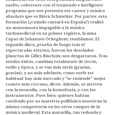
suelto, coherente con el tremendo e inteligente
programa que nos presenta ese cantor y músico
absoluto que es Björn Schmelzer. Por partes: esta
formación (¿cuándo cantará en España?) realizó
un monumento impagable a la música
tardomedieval en su primer registro, la misa
Caput de Johannes Ockeghem; temblamos. El
segundo disco, prueba de fuego tras el
espectacular estreno, fueron los desolados
planctus de Gilles Binchois; nos desgarraron. Tras
sendos éxitos, cambian totalmente de tercio,
estilo y época, y se van más atrás (gracias,
gracias), y no más adelante, como suele ser
habitual: hay más mercado y “se entiende” mejor
cuanto más cercano, dicen. Además, se atreven
con la monodia, con la homofonía, y con los
instrumentos. Pues bien: quienes habían
cautivado por su maestría polifónica muestran la
misma competencia en los otros campos de la
música medieval. Esta maravilla, tan redonda y