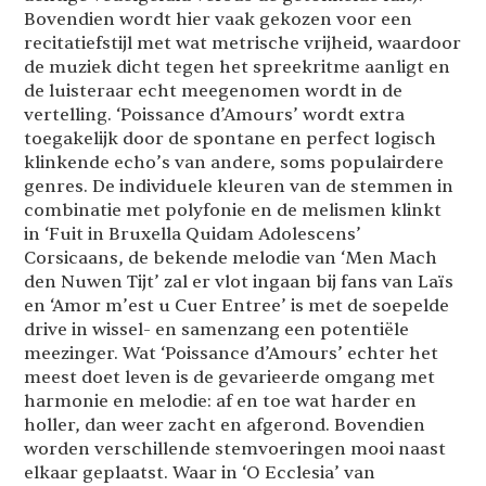
Bovendien wordt hier vaak gekozen voor een
recitatiefstijl met wat metrische vrijheid, waardoor
de muziek dicht tegen het spreekritme aanligt en
de luisteraar echt meegenomen wordt in de
vertelling. ‘Poissance d’Amours’ wordt extra
toegakelijk door de spontane en perfect logisch
klinkende echo’s van andere, soms populairdere
genres. De individuele kleuren van de stemmen in
combinatie met polyfonie en de melismen klinkt
in ‘Fuit in Bruxella Quidam Adolescens’
Corsicaans, de bekende melodie van ‘Men Mach
den Nuwen Tijt’ zal er vlot ingaan bij fans van Laïs
en ‘Amor m’est u Cuer Entree’ is met de soepelde
drive in wissel- en samenzang een potentiële
meezinger. Wat ‘Poissance d’Amours’ echter het
meest doet leven is de gevarieerde omgang met
harmonie en melodie: af en toe wat harder en
holler, dan weer zacht en afgerond. Bovendien
worden verschillende stemvoeringen mooi naast
elkaar geplaatst. Waar in ‘O Ecclesia’ van