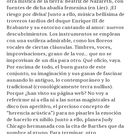
otra mística de la tierra: Beatriz de Nazareth, con
fuentes de dicha abadía femenina (en Lier). ¡El
riesgo por divisa! Junto a ello, música bellísima de
troveros tardíos del duque Enrique III de
Brabante y su entorno cantando al amor: nuevos
descubrimientos. Los instrumentos se emplean
con una sutileza admirable, como los floreos
vocales de ciertas cláusulas. Timbres, voces,
improvisaciones, grano de la voz... que no se
improvisan de un día para otro. Qué oficio, vaya.
Por encima de todo, el buen gusto de este
conjunto, su imaginación y sus ganas de fascinar
aunando lo antiguo, lo contemporáneo y lo
tradicional (cronológicamente terra nullius).
Porque ¿han visto su página web? No voy a
referirme ni a ella ni a las notas magistrales al
disco (un aperitivo, el precioso concepto de
“herencia acústica”) para no pisarles la emoción
de hacerlo ex nihilo. Junto a ello, planea Judy
Chicago hermanada con la cita de Barthes que da
nombre al grupo. Para terminar, otro