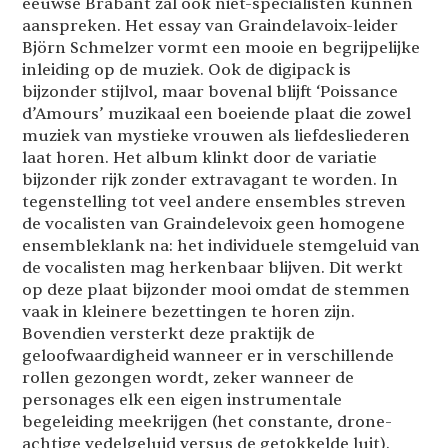
eeuwse Brabant zal ook niet-specialisten kunnen
aanspreken. Het essay van Graindelavoix-leider
Björn Schmelzer vormt een mooie en begrijpelijke
inleiding op de muziek. Ook de digipack is
bijzonder stijlvol, maar bovenal blijft ‘Poissance
d’Amours’ muzikaal een boeiende plaat die zowel
muziek van mystieke vrouwen als liefdesliederen
laat horen. Het album klinkt door de variatie
bijzonder rijk zonder extravagant te worden. In
tegenstelling tot veel andere ensembles streven
de vocalisten van Graindelevoix geen homogene
ensembleklank na: het individuele stemgeluid van
de vocalisten mag herkenbaar blijven. Dit werkt
op deze plaat bijzonder mooi omdat de stemmen
vaak in kleinere bezettingen te horen zijn.
Bovendien versterkt deze praktijk de
geloofwaardigheid wanneer er in verschillende
rollen gezongen wordt, zeker wanneer de
personages elk een eigen instrumentale
begeleiding meekrijgen (het constante, drone-
achtige vedelgeluid versus de getokkelde luit).