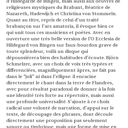
d’Hildegarde de Bingen, mais aussi aux oeuvres de
religieuses mystiques du Brabant, Béatrice de
Nazareth, Hadewijch et Christina von Stommeln.
Quant au titre, repris de celui d’un traité
brabançon sur l’ars amatoria, il évoque bien ce
qui unit tous ces musiciens et poètes. Avec en
ouverture une très belle version de l’O Ecclesia de
Hildegard von Bingen sur faux-bourdon grave de
toute splendeur, voilà un disque qui
dépoussiérera bien des habitudes d’écoute. Björn
Schmelzer, avec un choix de voix très typées et
differenciées, magnifiquement âpres, ne fait pas
dans le “joli” ni dans l’ellipse: il enracine
directement le chant dans la terre de Flandres,
avec pour résultat paradoxal de donner à la fois
une identité très forte au répertoire, mais aussi
une profonde universalité. S’ajoute à ce choix
radical une volonté de narration, d’appui sur le
texte, de découpage des phrases, dont découle
directement une proposition pas seulement
sonore ou timbrique, mais une forme de mise en