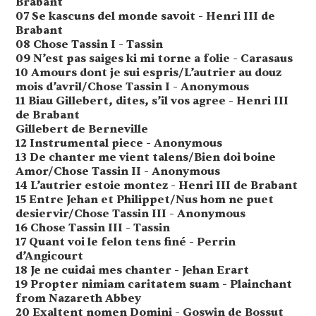
Brabant
07 Se kascuns del monde savoit - Henri III de
Brabant
08 Chose Tassin I - Tassin
09 N’est pas saiges ki mi torne a folie - Carasaus
10 Amours dont je sui espris/L’autrier au douz
mois d’avril/Chose Tassin I - Anonymous
11 Biau Gillebert, dites, s’il vos agree - Henri III
de Brabant
Gillebert de Berneville
12 Instrumental piece - Anonymous
13 De chanter me vient talens/Bien doi boine
Amor/Chose Tassin II - Anonymous
14 L’autrier estoie montez - Henri III de Brabant
15 Entre Jehan et Philippet/Nus hom ne puet
desiervir/Chose Tassin III - Anonymous
16 Chose Tassin III - Tassin
17 Quant voi le felon tens finé - Perrin
d’Angicourt
18 Je ne cuidai mes chanter - Jehan Erart
19 Propter nimiam caritatem suam - Plainchant
from Nazareth Abbey
20 Exaltent nomen Domini - Goswin de Bossut