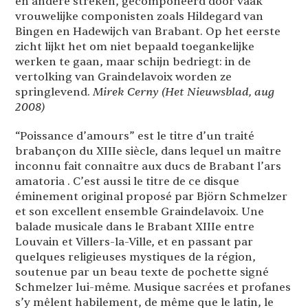
en andere streken, gecomponeerd door vaak
vrouwelijke componisten zoals Hildegard van
Bingen en Hadewijch van Brabant. Op het eerste
zicht lijkt het om niet bepaald toegankelijke
werken te gaan, maar schijn bedriegt: in de
vertolking van Graindelavoix worden ze
springlevend.
Mirek Cerny (Het Nieuwsblad, aug
2008)
“Poissance d’amours” est le titre d’un traité
brabançon du XIIIe siècle, dans lequel un maître
inconnu fait connaître aux ducs de Brabant l’ars
amatoria . C’est aussi le titre de ce disque
éminement original proposé par Björn Schmelzer
et son excellent ensemble Graindelavoix. Une
balade musicale dans le Brabant XIIIe entre
Louvain et Villers-la-Ville, et en passant par
quelques religieuses mystiques de la région,
soutenue par un beau texte de pochette signé
Schmelzer lui-même. Musique sacrées et profanes
s’y mêlent habilement, de même que le latin, le