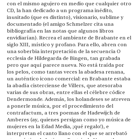
con el mismo agujero en medio que cualquier otro
CD, la han dedicado a un programa inédito,
inusitado (que es distinto), visionario, sublime y
documentado (el amigo Schmelzer cita una
bibliografía en las notas que algunos libros
envidiarían). Recrea el ambiente de Brabante en el
siglo XIII, místico y profano. Para ello, abren con
una soberbia interpretación de la secuencia O
ecclesia de Hildegarda de Bingen, tan grabada
pero que aquí parece nueva. No está traída por
los pelos, como tantas veces la abadesa renana,
un auténtico icono comercial: en Brabante estaba
la abadía cisterciense de Villers, que atesoraba
varias de sus obras, entre ellas el célebre códice
Dendermonde. Además, los holandeses se atreven
a ponerle música, por el procedimiento del
contrafactum, a tres poemas de Hadewijch de
Amberes (ay, quienes persigan como yo música de
mujeres en la Edad Media, ¡qué regalo!), e
interpretan el canto llano con el que se arrebató