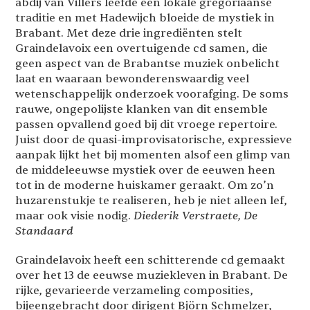
abdij van Villers leefde een lokale gregoriaanse
traditie en met Hadewijch bloeide de mystiek in
Brabant. Met deze drie ingrediënten stelt
Graindelavoix een overtuigende cd samen, die
geen aspect van de Brabantse muziek onbelicht
laat en waaraan bewonderenswaardig veel
wetenschappelijk onderzoek voorafging. De soms
rauwe, ongepolijste klanken van dit ensemble
passen opvallend goed bij dit vroege repertoire.
Juist door de quasi-improvisatorische, expressieve
aanpak lijkt het bij momenten alsof een glimp van
de middeleeuwse mystiek over de eeuwen heen
tot in de moderne huiskamer geraakt. Om zo’n
huzarenstukje te realiseren, heb je niet alleen lef,
maar ook visie nodig.
Diederik Verstraete, De
Standaard
Graindelavoix heeft een schitterende cd gemaakt
over het 13 de eeuwse muziekleven in Brabant. De
rijke, gevarieerde verzameling composities,
bijeengebracht door dirigent Björn Schmelzer,